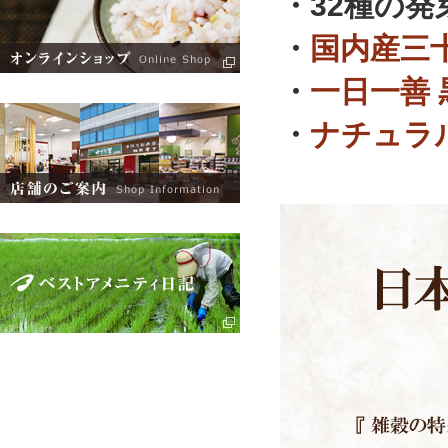
・32種の
・
国内産三
・
一日一善 
・
ナチュラ