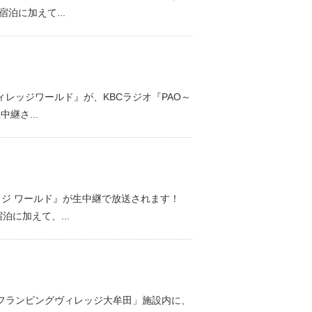
に加えて...
ィレッジワールド』が、KBCラジオ『PAO～
継さ...
レッジ ワールド』が生中継で放送されます！
に加えて、...
フランピングヴィレッジ大牟田」施設内に、