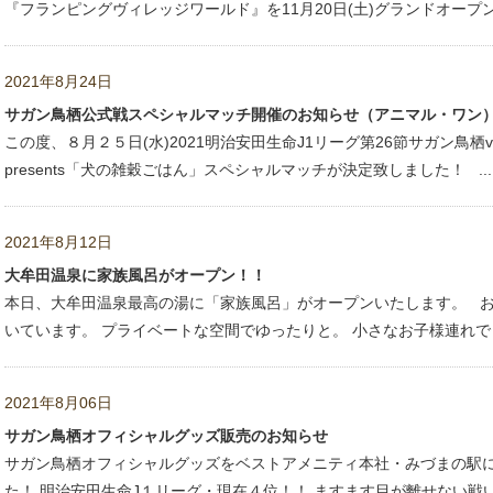
『フランピングヴィレッジワールド』を11月20日(土)グランドオープ
2021年8月24日
サガン鳥栖公式戦スペシャルマッチ開催のお知らせ（アニマル・ワン
この度、８月２５日(水)2021明治安田生命J1リーグ第26節サガン鳥
presents「犬の雑穀ごはん」スペシャルマッチが決定致しました！ ...
2021年8月12日
大牟田温泉に家族風呂がオープン！！
本日、大牟田温泉最高の湯に「家族風呂」がオープンいたします。 お
いています。 プライベートな空間でゆったりと。 小さなお子様連れでも
2021年8月06日
サガン鳥栖オフィシャルグッズ販売のお知らせ
サガン鳥栖オフィシャルグッズをベストアメニティ本社・みづまの駅
た！ 明治安田生命J１リーグ・現在４位！！ ますます目が離せない戦いが