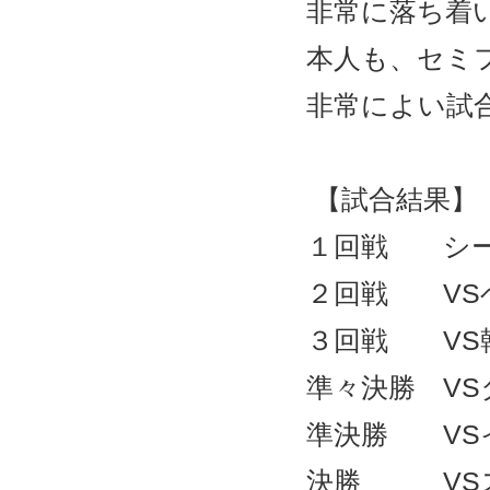
非常に落ち着
本人も、セミ
非常によい試
【試合結果】
１回戦 シ
２回戦 VSベ
３回戦 VS韓
準々決勝 VSタ
準決勝 VSイ
決勝 VSス