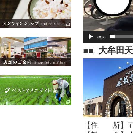
00:00
■■ 大牟田
【住 所】〒8