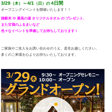
3/29
～4/1
4日間
（木）
（日）の
オープニングイベントを開催いたします！！
雑穀米 や 最高の湯 オリジナルタオル の プレゼント、
また甘酒のふるまいなど
色々なイベントを準備してお待ちしております！
ご家族やご友人をお誘い合わせのうえ、是非お越しください。
多くのご来場を心よりお待ちいたしております。