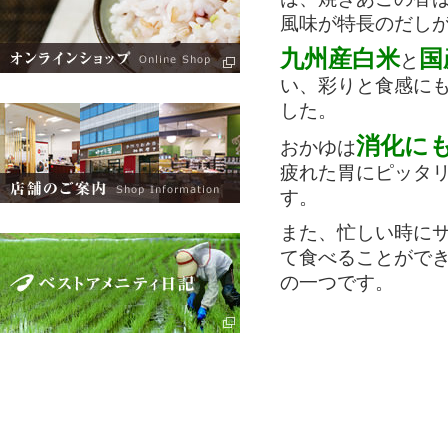
風味が特長のだし
九州産白米
国
と
い、彩りと食感に
した。
消化に
おかゆは
疲れた胃にピッタ
す。
また、忙しい時に
て食べることがで
の一つです。