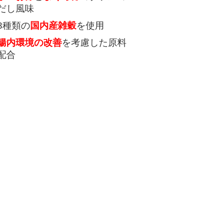
だし風味
8種類の
国内産雑穀
を使用
腸内環境の改善
を考慮した原料
配合