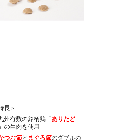
特長＞
九州有数の銘柄鶏「
ありたど
」の生肉を使用
かつお節
と
まぐろ節
のダブルの