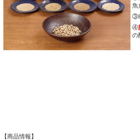
魚
③
④
の
【商品情報】