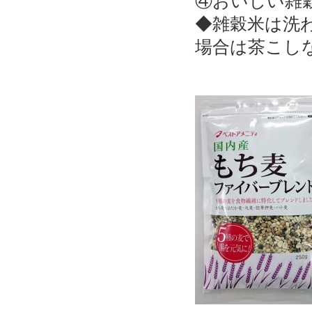
④おいしい雑
◆雑穀米は洗
場合は茶こし