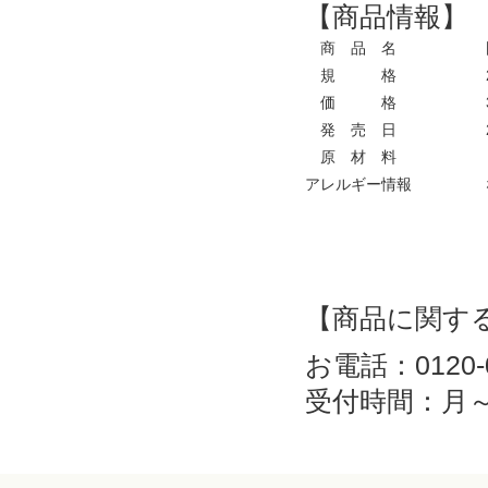
【商品情報】
商 品 名
国
規 格
2
価 格
3
発 売 日
2
原 材 料
も
アレルギー情報
【商品に関す
お電話：0120-0
受付時間：月～