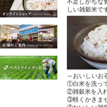
不足しがちな
しい雑穀米で
～おいしいお
①白米を洗っ
②雑穀米を入
③軽くかきま