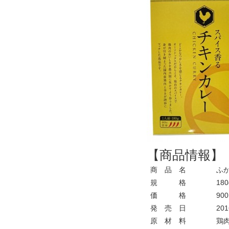
【商品情報】
商 品 名
ふか
規 格
180
価 格
900
発 売 日
201
原 材 料
鶏肉