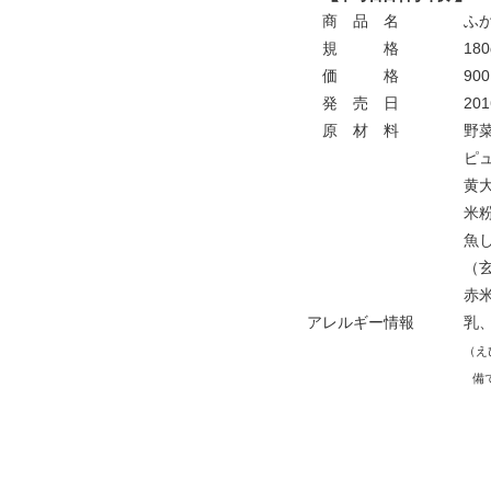
商 品 名
ふか
規 格
180
価 格
900
発 売 日
201
原 材 料
野菜
ピュ
黄大
米粉
魚し
（玄
赤米
アレルギー情報
乳、
（え
備で製