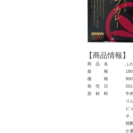
【商品情報】
商 品 名
ふか
規 格
180
価 格
900
発 売 日
201
原 材 料
牛肉
りん
ピュ
ネ、
焼酎
か麦