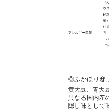
りん
ウス
砂糖
酎）
ひえ
アレルギー情報
乳、
（え
の設備
◎ふかほり邸
黄大豆、青大
異なる国内産
隠し味として