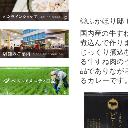
◎ふかほり邸
国内産の牛す
煮込んで作り
じっくり煮込
る牛すね肉の
品でありなが
るカレーです