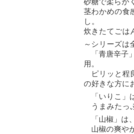
砂糖で柔らか
茎わかめの食
し。
炊きたてごは
～シリーズは
「青唐辛子」
用。
ピリッと程良
の好きな方に
「いりこ」は
うまみたっぷ
「山椒」は、
山椒の爽やか