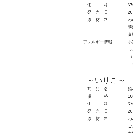
価 格
37
発 売 日
20
原 材 料
わか
醸造
食塩
アレルギー情報
小
（え
（え
り
～いりこ～
商 品 名
熊本
規 格
10
価 格
37
発 売 日
20
原 材 料
わか
ごま