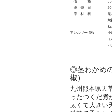
価 格
55
発 売 日
20
原 材 料
昆布
焼酎
ねぎ
アレルギー情報
小
（
（え
◎茎わかめの
椒）
九州熊本県天
ったつくだ煮
太くて大きい