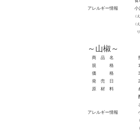
食塩
アレルギー情報
小
（え
（え
りん
～山椒～
商 品 名
熊
規 格
1
価 格
3
発 売 日
2
原 材 料
わ
酢
さ
アレルギー情報
小
（
（
り