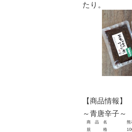
たり。
【商品情報】
～青唐辛子～
商 品 名
熊本
規 格
10