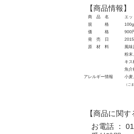
【商品情報】
商 品 名
エッ！
規 格
100g
価 格
900
発 売 日
2015
原 材 料
風味原
粉末、
キス粉
魚介粉
アレルギー情報
小麦
（ご
【商品に関す
お電話 ： 0120