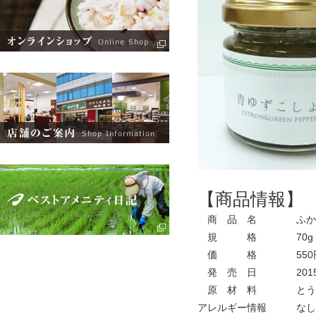
【商品情報】
商 品 名
ふか
規 格
70g
価 格
550
発 売 日
201
原 材 料
とう
アレルギー情報
なし