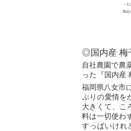
（え
製品と
◎国内産 梅
自社農園で農
った『国内産 
福岡県八女市
ぷりの愛情を
大きくて、こ
料は一切使わ
すっぱいけれ