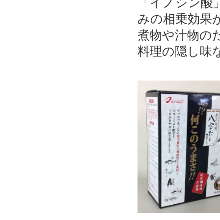
「イノシン酸
みの相乗効果
煮物や汁物の
料理の隠し味