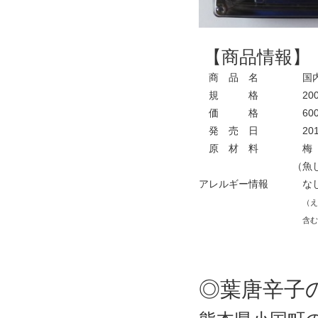
【商品情報】
商 品 名
国内
規 格
200
価 格
60
発 売 日
201
原 材 料
梅（
（魚
アレルギー情報
な
（え
含む
◎葉唐辛子