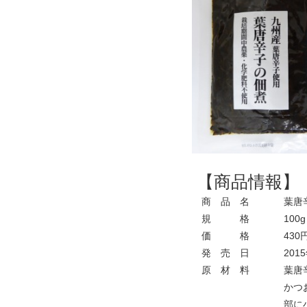
【商品情報】
商 品 名
葉唐辛
規 格
100g
価 格
430
発 売 日
2015
原 材 料
葉唐辛
かつお
部に小