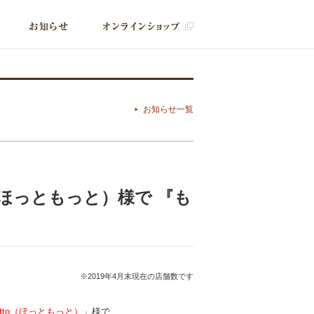
お知らせ一覧
to（ほっともっと）様で 『も
※2019年4月末現在の店舗数です
 Motto（ほっともっと）
」様で、