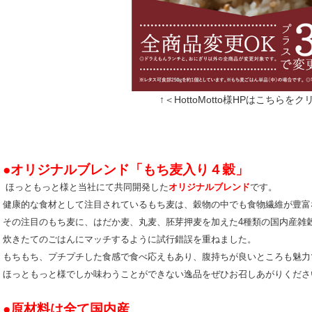
↑＜HottoMotto様HPはこちらをク
●オリジナルブレンド「もち麦入り４穀」
ほっともっと様と当社にて共同開発した
オリジナルブレンド
です。
健康的な食材として注目されているもち麦は、穀物の中でも食物繊維が豊富
その注目のもち麦に、はだか麦、丸麦、胚芽押麦を加えた4種類の国内産雑
炊きたてのごはんにマッチするように試行錯誤を重ねました。
もちもち、プチプチした食感で食べ応えもあり、腹持ちが良いところも魅力
ほっともっと様でしか味わうことができない逸品をぜひお召しあがりください
●原材料は全て国内産