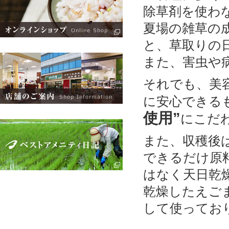
除草剤を使わ
夏場の雑草の
と、草取りの
また、害虫や
それでも、美
に安心できる
使用”
にこだ
また、収穫後
できるだけ原
はなく天日乾
乾燥したえご
して使ってお