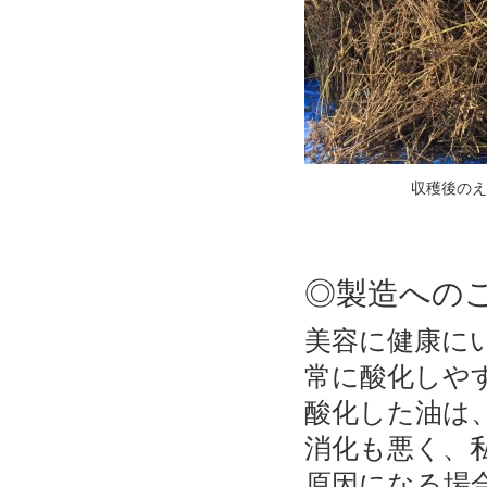
収穫後のえ
◎製造への
美容に健康に
常に酸化しや
酸化した油は
消化も悪く、
原因になる場