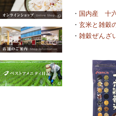
・
国内産 十
・
玄米と雑穀
・
雑穀ぜんざ