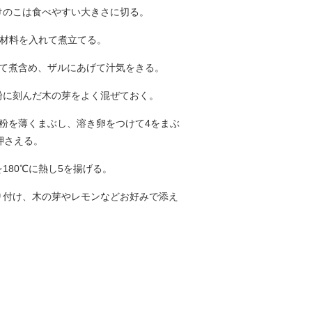
たけのこは食べやすい大きさに切る。
の材料を入れて煮立てる。
入れて煮含め、ザルにあげて汁気をきる。
ン粉に刻んだ木の芽をよく混ぜておく。
小麦粉を薄くまぶし、溶き卵をつけて4をまぶ
押さえる。
を180℃に熱し5を揚げる。
盛り付け、木の芽やレモンなどお好みで添え