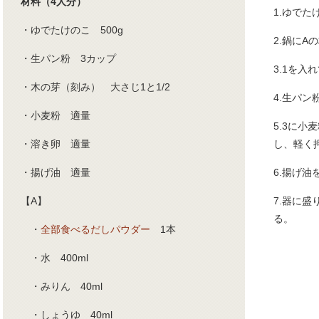
材料（4人分）
1.ゆで
・ゆでたけのこ 500g
2.鍋にA
・生パン粉 3カップ
3.1を
・木の芽（刻み） 大さじ1と1/2
4.生パ
・小麦粉 適量
5.3に
・溶き卵 適量
し、軽く
・揚げ油 適量
6.揚げ油
【A】
7.器に
る。
・
全部食べるだしパウダー
1本
・水 400ml
・みりん 40ml
・しょうゆ 40ml