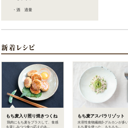
・酒 適量
もち麦入り照り焼きつくね
もち麦アスパラリゾット
鶏肉にもち麦をプラスして、食感
水溶性食物繊維β-グルカンが多
を楽しみつつ食べ応えのあ...
もち麦を使った、もちもち...