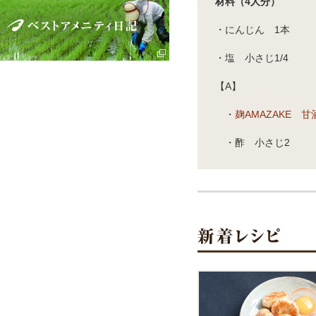
材料（4人分）
・にんじん 1本
・塩 小さじ1/4
【A】
・
麹AMAZAKE 甘
・酢 小さじ2