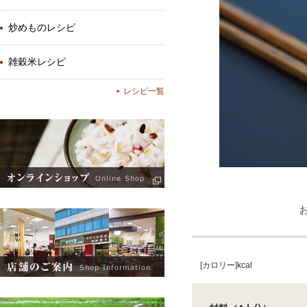
炒めものレシピ
雑穀米レシピ
レシピ一覧
[カロリー]kcal