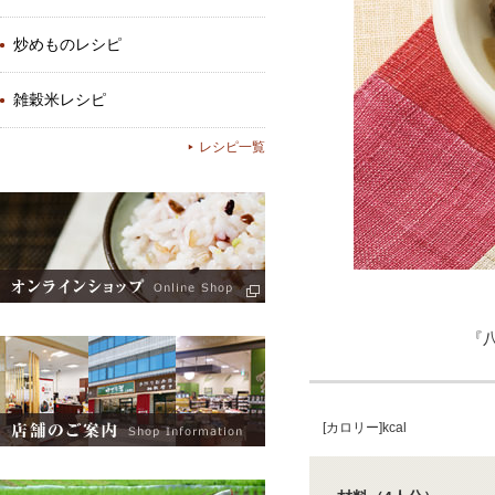
炒めものレシピ
雑穀米レシピ
レシピ一覧
『
[カロリー]kcal