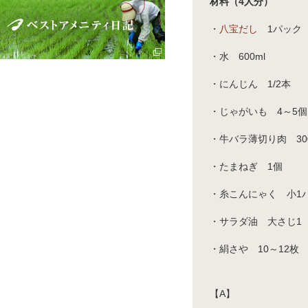
材料（4人分）
・
八宝だし
1パック
・水 600ml
・にんじん 1/2本
・じゃがいも 4～5個
・牛バラ薄切り肉 30
・たまねぎ 1個
・糸こんにゃく 小1
・サラダ油 大さじ1
・絹さや 10～12枚
【A】