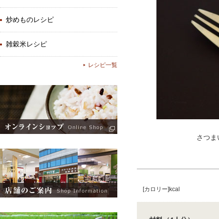
炒めものレシピ
雑穀米レシピ
レシピ一覧
さつま
[カロリー]kcal