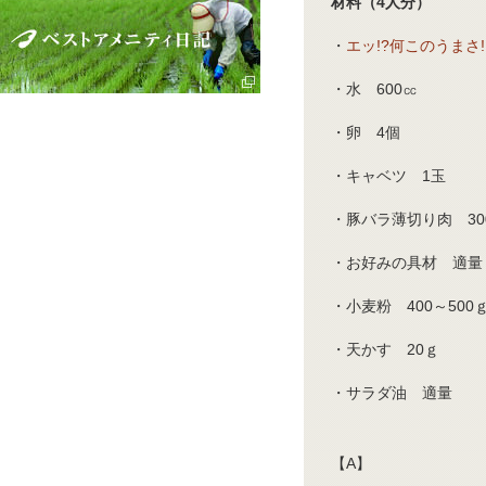
材料（4人分）
・
エッ!?何このうまさ!
・水 600㏄
・卵 4個
・キャベツ 1玉
・豚バラ薄切り肉 30
・お好みの具材 適量
・小麦粉 400～500
・天かす 20ｇ
・サラダ油 適量
【A】