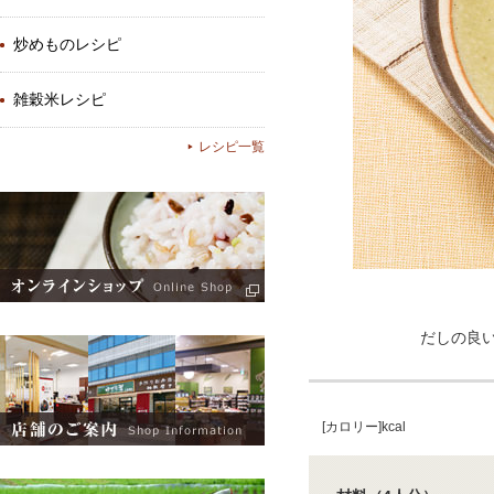
炒めものレシピ
雑穀米レシピ
レシピ一覧
だしの良
[カロリー]kcal