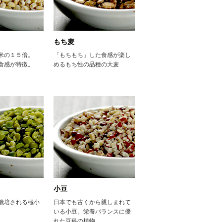
もち麦
米の１５倍。
「もちもち」した食感が楽し
食感が特徴。
めるもち性の品種の大麦
小豆
栽培される極小
日本でも古くから親しまれて
いる小豆。栄養バランスに優
れた豆科の植物。