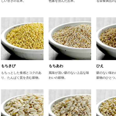
しい甘さの玄米。
色素を含んだお米。
る栄養満点の
もちきび
もちあわ
ひえ
もちっとした食感とコクのあ
風味が淡い癖のない上品な味
癖のない味わ
り、たんぱく質を含む穀物。
わいの穀物。
穀物のひとつ