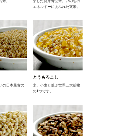
お米。
芽した発芽青玄米。いのちの
エネルギーにあふれた玄米。
とうもろこし
いの日本最古の
米、小麦と並ぶ世界三大穀物
。
の1つです。