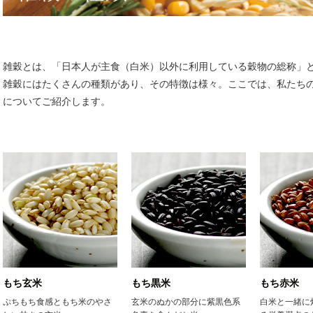
雑穀とは、「日本人が主食（白米）以外に利用している穀物の総称」
雑穀にはたくさんの種類があり、その特徴は様々。ここでは、私たち
についてご紹介します。
もち玄米
もち黒米
もち赤米
ぷちもち食感ともち米のやさ
玄米のぬかの部分に紫黒色系
白米と一緒に