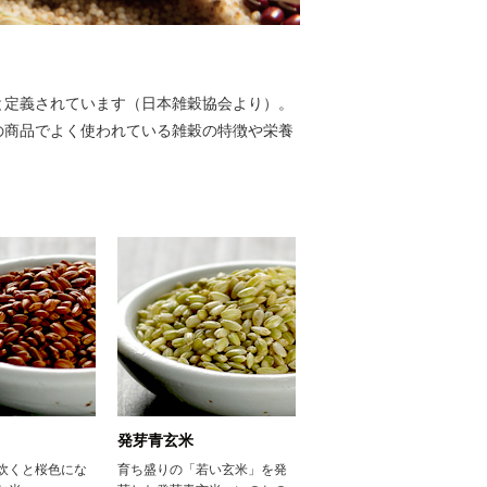
と定義されています（日本雑穀協会より）。
の商品でよく使われている雑穀の特徴や栄養
発芽青玄米
炊くと桜色にな
育ち盛りの「若い玄米」を発