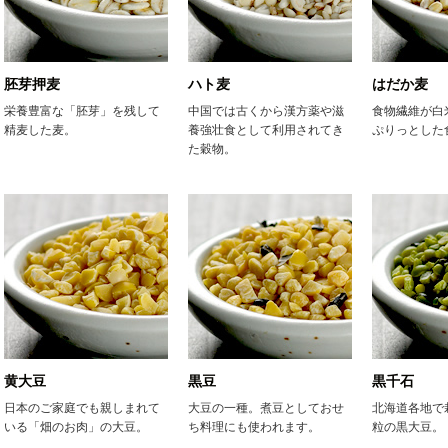
胚芽押麦
ハト麦
はだか麦
栄養豊富な「胚芽」を残して
中国では古くから漢方薬や滋
食物繊維が白
精麦した麦。
養強壮食として利用されてき
ぷりっとした
た穀物。
黄大豆
黒豆
黒千石
日本のご家庭でも親しまれて
大豆の一種。煮豆としておせ
北海道各地で
いる「畑のお肉」の大豆。
ち料理にも使われます。
粒の黒大豆。