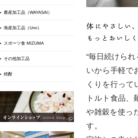
農産加工品（WAYASAI）
海産加工品（Umi）
スポーツ食 MIZUMA
“毎日続けら
その他加工品
いから手軽で
焼酎
くりを行って
トルト食品、
や雑穀を使っ
す。