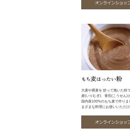
大麦や裸麦を 炒って挽いた粉で
麦(いりむぎ)、香煎(こうせん
国内産100%のもち麦で作り
まざまな料理にお使いいただけ