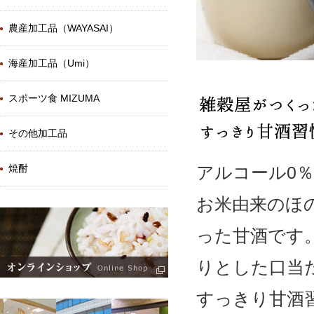
農産加工品（WAYASAI）
海産加工品（Umi）
スポーツ食 MIZUMA
その他加工品
焼酎
アルコール0％
お米由来のほ
った甘酒です
りとした口当
すっきり甘酒