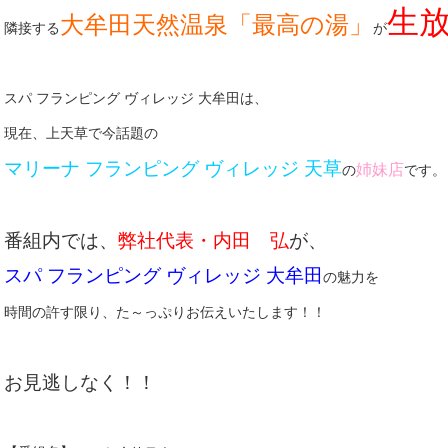
生
大牟田天然温泉「最高の湯」
隣接する
が
スパ フランピング ヴィレッジ 大牟田は、
現在、上天草で今話題の
マリーナ フランピング ヴィレッジ 天草
姉妹店
の
です。
番組内では、
弊社代表・内田 弘
が、
スパ フランピング ヴィレッジ 大牟田
の魅力を
時間の許す限り、た～っぷりお伝えいたします！！
お見逃しなく！！