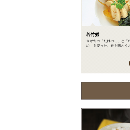
若竹煮
今が旬の「たけのこ」と「
め」を使った、春を味わうお手