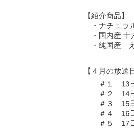
【紹介商品】
・ナチュラ
・国内産 十
・純国産 
【４月の放送
＃１ 13日(月
＃２ 14日(火
＃３ 15日(水
＃４ 16日(木
＃５ 17日(金