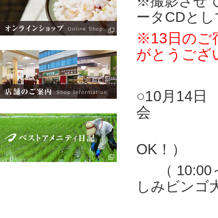
※撮影させ
ータCDと
※13日の
がとうござ
○10月14日
会
13:00
OK！）
（ 10:
しみビンゴ