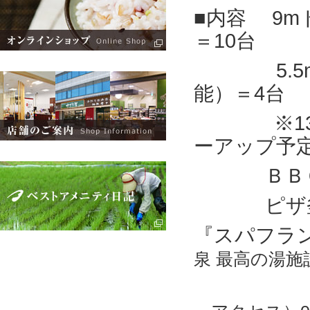
■内容 9m
＝10台
5.5mト
能）＝4台
※13台
ーアップ予
ＢＢＱテ
ピザ釜
『スパフラ
泉 最高の湯施
お問い