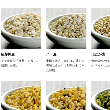
胚芽押麦
ハト麦
はだか麦
栄養豊富な「胚芽」を残して
中国では古くから漢方薬や滋
食物繊維が白
精麦した麦。
養強壮食として利用されてき
ぷりっとした
た穀物。