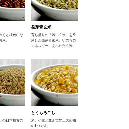
発芽青玄米
炊くと桜色にな
育ち盛りの「若い玄米」を発
お米。
芽した発芽青玄米。いのちの
エネルギーにあふれた玄米。
とうもろこし
いの日本最古の
米、小麦と並ぶ世界三大穀物
。
の1つです。