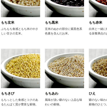
もち玄米
もち黒米
もち赤米
ぷちもち食感ともち米のやさ
玄米のぬかの部分に紫黒色系
白米と一緒に
しい甘さの玄米。
色素を含んだお米。
る栄養満点の
もちきび
もちあわ
ひえ
もちっとした食感とコクのあ
風味が淡い癖のない上品な味
癖のない味わ
るたんぱく質が豊富な穀物。
わいの穀物。
穀物のひとつ