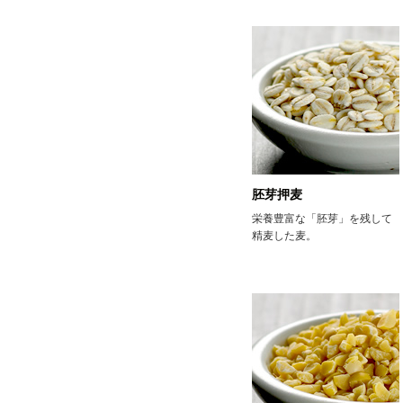
胚芽押麦
栄養豊富な「胚芽」を残して
精麦した麦。