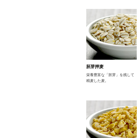
胚芽押麦
栄養豊富な「胚芽」を残して
精麦した麦。