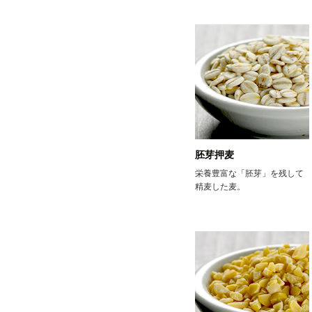
胚芽押麦
栄養豊富な「胚芽」を残して
精麦した麦。