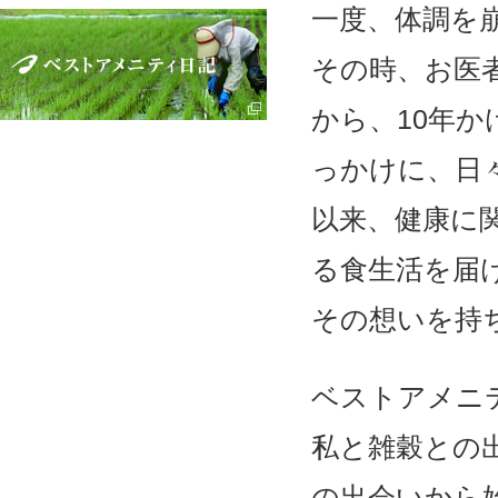
一度、体調を
その時、お医
から、10年
っかけに、日
以来、健康に
る食生活を届
その想いを持
ベストアメニ
私と雑穀との
の出会いから