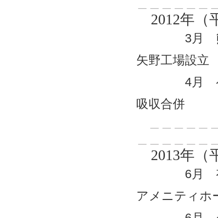
＿＿＿＿＿＿
2012年（
3月 熊本
矢野工場設立
4月 ベス
吸収合併
＿＿＿＿＿＿
＿＿＿＿＿＿
2013年（
6月 有限
アメニティホ
6月 久留