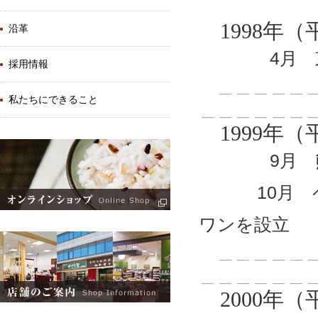
1998年（
沿革
4月 東京
採用情報
＿＿＿＿＿＿
私たちにできること
＿＿＿＿＿＿
1999年（
9月 熊本
10月 ペッ
ワンを設立
＿＿＿＿＿＿
＿＿＿＿＿＿
2000年（